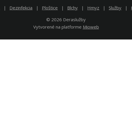
e
Dezinfekcia
Ploštice
Blchy
Hmyz
Služby
© 2026 Deraslužby
Vytvorené na platforme
Mioweb