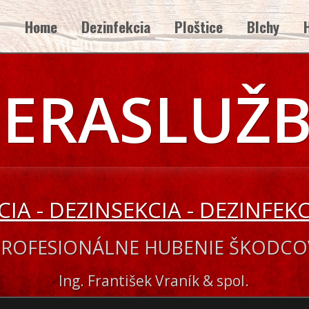
Home
Dezinfekcia
Ploštice
Blchy
ERASLUŽ
IA - DEZINSEKCIA - DEZINFEK
PROFESIONÁLNE HUBENIE ŠKODCO
Ing. František Vraník & spol.