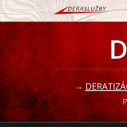
D
→
DERATIZÁC