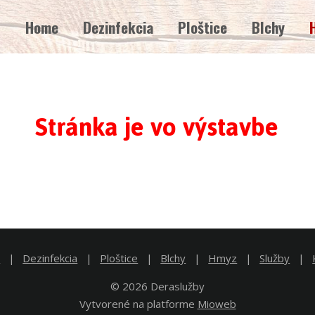
Home
Dezinfekcia
Ploštice
Blchy
Stránka je vo výstavbe
e
Dezinfekcia
Ploštice
Blchy
Hmyz
Služby
© 2026 Deraslužby
Vytvorené na platforme
Mioweb